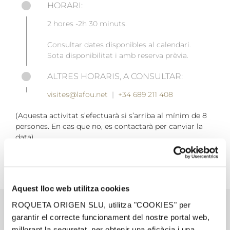
HORARI:
2 hores -2h 30 minuts.
Consultar dates disponibles al calendari.
Sota disponibilitat i amb reserva prèvia.
ALTRES HORARIS, A CONSULTAR:
visites@lafou.net
|
+34 689 211 408
(Aquesta activitat s’efectuarà si s’arriba al mínim de 8
persones. En cas que no, es contactarà per canviar la
data).
Aquest lloc web utilitza cookies
ROQUETA ORIGEN SLU, utilitza "COOKIES" per
garantir el correcte funcionament del nostre portal web,
millorant la seguretat, per obtenir una eficàcia i una