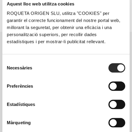
visites@lafou.net
|
+34 689 211 408
Aquest lloc web utilitza cookies
ROQUETA ORIGEN SLU, utilitza "COOKIES" per
garantir el correcte funcionament del nostre portal web,
millorant la seguretat, per obtenir una eficàcia i una
personalització superiors, per recollir dades
estadístiques i per mostrar-li publicitat rellevant.
Selecció
Necessàries
de
consentiment
Preferències
Estadístiques
Màrqueting