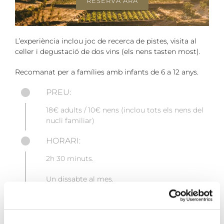
RESERVA ARA
L’experiència inclou joc de recerca de pistes, visita al
celler i degustació de dos vins (els nens tasten most).
Recomanat per a famílies amb infants de 6 a 12 anys.
PREU:
18€ adults / 10€ nens (inclou tots els nens del
nucli familiar)
HORARI:
2h 30 minuts.
Un dissabte al mes.
Sota disponibilitat i amb reserva prèvia.
ALTRES HORARIS, A CONSULTAR: