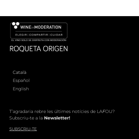
Català
Español
English
T’agradaria rebre les últimes notícies de LA
F
OU?
Subscriu-te a la
Newsletter!
SUBSCRIU-TE