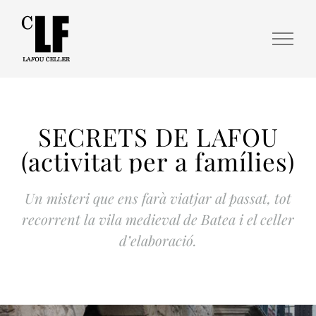
SECRETS DE LAFOU
(activitat per a famílies)
Un misteri que ens farà viatjar al passat, tot
recorrent la vila medieval de Batea i el celler
d’elaboració.