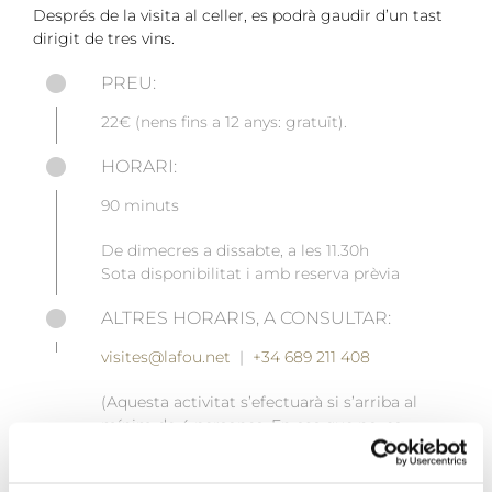
Després de la visita al celler, es podrà gaudir d’un tast
dirigit de tres vins.
PREU:
22€ (nens fins a 12 anys: gratuït).
HORARI:
90 minuts
De dimecres a dissabte, a les 11.30h
Sota disponibilitat i amb reserva prèvia
ALTRES HORARIS, A CONSULTAR:
visites@lafou.net
|
+34 689 211 408
(Aquesta activitat s’efectuarà si s’arriba al
mínim de 4 persones. En cas que no, es
contactarà per canviar la data).