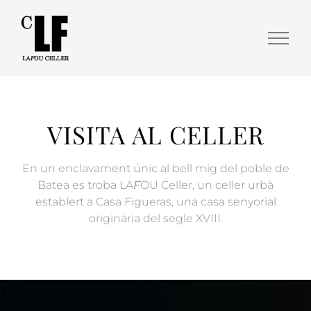
VISITA AL CELLER
En un enclavament únic al bell mig del poble de
Batea es troba LA
F
OU Celler, un celler urbà
establert a Casa Figueras, una casa senyorial
originària del segle XVIII.