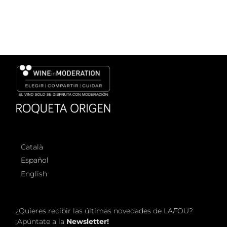
Català
Español
English
¿Quieres recibir las últimas novedades de LA
F
OU?
¡Apúntate a la
Newsletter!