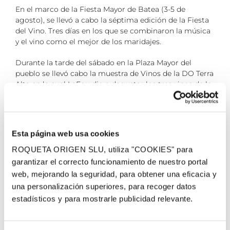
En el marco de la Fiesta Mayor de Batea (3-5 de
agosto), se llevó a cabo la séptima edición de la Fiesta
del Vino. Tres días en los que se combinaron la música
y el vino como el mejor de los maridajes.
Durante la tarde del sábado en la Plaza Mayor del
pueblo se llevó cabo la muestra de Vinos de la DO Terra
Alta en la cual LaFou dio a degustar los tres vinos de la
bodega.
7 agosto, 2018
Esta página web usa cookies
ROQUETA ORIGEN SLU, utiliza "COOKIES" para
garantizar el correcto funcionamiento de nuestro portal
¡Comparte el post!
web, mejorando la seguridad, para obtener una eficacia y
una personalización superiores, para recoger datos
Facebook
Twitter
Pinterest
Email
estadísticos y para mostrarle publicidad relevante.