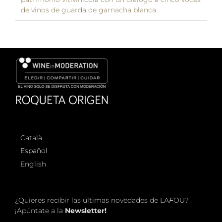
de vinos de guarda de garnacha blanca
Català
Español
English
¿Quieres recibir las últimas novedades de LA
F
OU?
¡Apúntate a la
Newsletter!