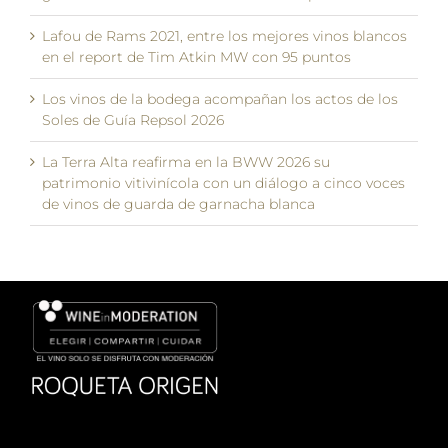
Lafou de Rams 2021, entre los mejores vinos blancos
en el report de Tim Atkin MW con 95 puntos
Los vinos de la bodega acompañan los actos de los
Soles de Guía Repsol 2026
La Terra Alta reafirma en la BWW 2026 su
patrimonio vitivinícola con un diálogo a cinco voces
de vinos de guarda de garnacha blanca