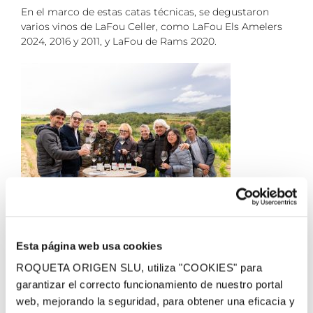
En el marco de estas catas técnicas, se degustaron
varios vinos de LaFou Celler, como LaFou Els Amelers
2024, 2016 y 2011, y LaFou de Rams 2020.
22 mayo, 2026
Esta página web usa cookies
ROQUETA ORIGEN SLU, utiliza "COOKIES" para
garantizar el correcto funcionamiento de nuestro portal
¡Comparte el post!
web, mejorando la seguridad, para obtener una eficacia y