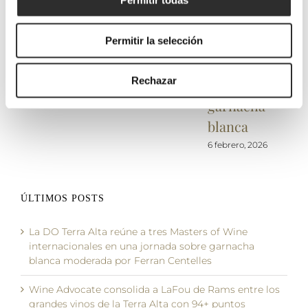
el report de
2026
con un
Permitir todas
Tim Atkin
diálogo a
19 febrero, 2026
MW con 95
cinco voces
Permitir la selección
puntos
de vinos de
Rechazar
guarda de
4 mayo, 2026
garnacha
blanca
6 febrero, 2026
ÚLTIMOS POSTS
La DO Terra Alta reúne a tres Masters of Wine
internacionales en una jornada sobre garnacha
blanca moderada por Ferran Centelles
Wine Advocate consolida a LaFou de Rams entre los
grandes vinos de la Terra Alta con 94+ puntos