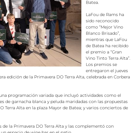
Batea.
LaFou de Rams ha
sido reconocido
como “Mejor Vino
Blanco Brisado”,
mientras que LaFou
de Batea ha recibido
el premio a “Gran
Vino Tinto Terra Alta”.
Los premios se
entregaron el jueves
cera edición de la Primavera DO Terra Alta, celebrada en Corbera
ió una programación variada que incluyó actividades como el
es de garnacha blanca y peluda maridadas con las propuestas
O Terra Alta en la plaza Mayor de Batea; y varios conciertos de
es de la Primavera DO Terra Alta y las complementó con
 un espacio de wine bar en el patio.