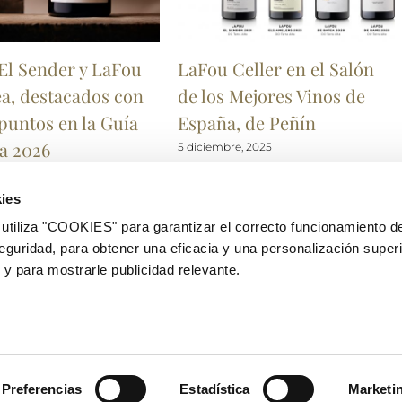
El Sender y LaFou
LaFou Celler en el Salón
ea, destacados con
de los Mejores Vinos de
 puntos en la Guía
España, de Peñín
a 2026
5 diciembre, 2025
e, 2025
ies
iza "COOKIES" para garantizar el correcto funcionamiento de
Català
eguridad, para obtener una eficacia y una personalización super
¿Q
LA
 y para mostrarle publicidad relevante.
Español
English
SU
ies
|
Aviso Legal y Política de privacidad
|
Condiciones de Reserva Web
|
Condicione
Preferencias
Estadística
Marketi
Facebook
Twitter
Instagram
Tripadvisor