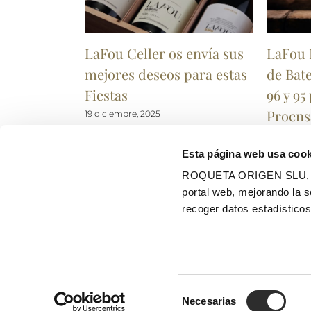
LaFou Celler os envía sus
LaFou 
mejores deseos para estas
de Bat
Fiestas
96 y 95
Proens
19 diciembre, 2025
9 diciembr
Esta página web usa cook
ROQUETA ORIGEN SLU, util
portal web, mejorando la s
recoger datos estadísticos
Copyright
2026 Lafou Celler |
Política de Cook
Selección
Necesarias
de