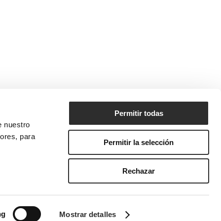
Permitir todas
 nuestro
iores, para
uieres recibir las últimas novedades de
Permitir la selección
F
OU? ¡Apúntate a la
Newsletter!
SCRÍBETE
Rechazar
s de Uso Web
| Disseny web
novva_ marketing
ng
Mostrar detalles