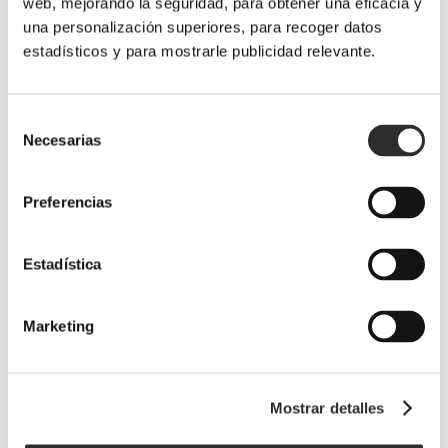
web, mejorando la seguridad, para obtener una eficacia y
28 marzo, 2025
una personalización superiores, para recoger datos
estadísticos y para mostrarle publicidad relevante.
¡Comparte el post!
Selección
Necesarias
Facebook
Twitter
Pinterest
Email
de
consentimiento
Preferencias
Related Posts
Estadística
Marketing
LaFou Celler
LaFou El
LaFou Celler
Mostrar detalles
os envía sus
Sender y
en el Salón