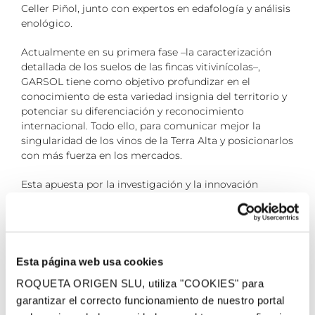
Celler Piñol, junto con expertos en edafología y análisis
enológico.
Actualmente en su primera fase –la caracterización
detallada de los suelos de las fincas vitivinícolas–,
GARSOL tiene como objetivo profundizar en el
conocimiento de esta variedad insignia del territorio y
potenciar su diferenciación y reconocimiento
internacional. Todo ello, para comunicar mejor la
singularidad de los vinos de la Terra Alta y posicionarlos
con más fuerza en los mercados.
Esta apuesta por la investigación y la innovación
también se puso de manifiesto el pasado 25 de marzo,
durante la Wine Innovation Week organizada por
INNOVI, donde LaFou Celler participó como ponente. El
evento reunió iniciativas punteras en viticultura y
abordó temas clave como el uso de drones, la
Esta página web usa cookies
inteligencia artificial, la biodiversidad o la gestión
ROQUETA ORIGEN SLU, utiliza "COOKIES" para
hídrica.
garantizar el correcto funcionamiento de nuestro portal