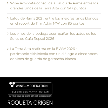
Wine Advocate consolida a LaFou de Rams entre los
grandes vinos de la Terra Alta con 94+ puntos
Lafou de Rams 2021, entre los mejores vinos blancos
en el report de Tim Atkin MW con 95 puntos
Los vinos de la bodega acompañan los actos de los
Soles de Guía Repsol 2026
La Terra Alta reafirma en la BWW 2026 su
patrimonio vitivinícola con un diálogo a cinco voces
de vinos de guarda de garnacha blanca