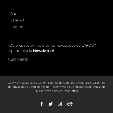
Català
Español
English
¿Quieres recibir las últimas novedades de LA
F
OU?
¡Apúntate a la
Newsletter!
SUSCRÍBETE
Copyright
2026 Lafou Celler |
Política de Cookies
|
Aviso Legal y Política
de privacidad
|
Condiciones de Reserva Web
|
Condiciones de Uso Web
| Disseny web
novva_ marketing
Facebook
Twitter
Instagram
Tripadvisor