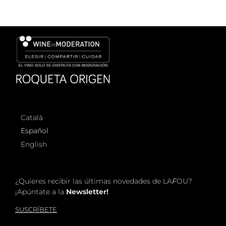
Català
Español
English
¿Quieres recibir las últimas novedades de LA
F
OU?
¡Apúntate a la
Newsletter!
SUSCRÍBETE