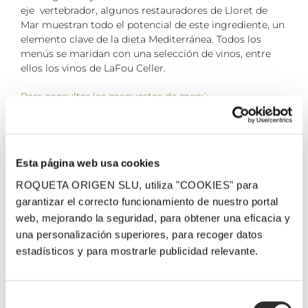
eje vertebrador, algunos restauradores de Lloret de
Mar muestran todo el potencial de este ingrediente, un
elemento clave de la dieta Mediterránea. Todos los
menús se maridan con una selección de vinos, entre
ellos los vinos de LaFou Celler.
Para consultar las propuestas de menú
2 mayo, 2024
Esta página web usa cookies
ROQUETA ORIGEN SLU, utiliza "COOKIES" para
¡Comparte el post!
garantizar el correcto funcionamiento de nuestro portal
web, mejorando la seguridad, para obtener una eficacia y
Facebook
Twitter
Pinterest
Email
una personalización superiores, para recoger datos
estadísticos y para mostrarle publicidad relevante.
Related Posts
Selección