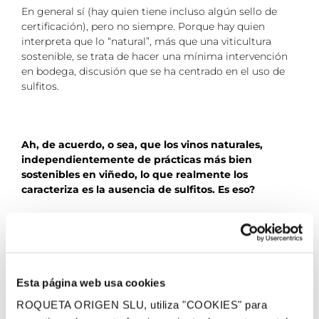
En general sí (hay quien tiene incluso algún sello de
certificación), pero no siempre. Porque hay quien
interpreta que lo “natural”, más que una viticultura
sostenible, se trata de hacer una mínima intervención
en bodega, discusión que se ha centrado en el uso de
sulfitos.
Ah, de acuerdo, o sea, que los vinos naturales,
independientemente de prácticas más bien
sostenibles en viñedo, lo que realmente los
caracteriza es la ausencia de sulfitos. Es eso?
Pues… no. Y éste ha sido de los temas más
controvertidos, una vez más, tanto por el concepto,
como por la forma. Por un lado, todos los vinos tienen
sulfitos, ya que los sulfitos se producen de forma
natural durante la fermentación. Lo que sí es una
Esta página web usa cookies
elección del elaborador ajustar su cantidad durante la
ROQUETA ORIGEN SLU, utiliza "COOKIES" para
elaboración y ahí uno se encuentra con elaboradores