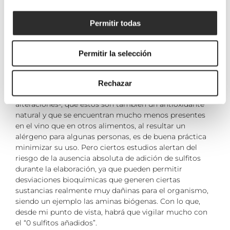
Permitir todas
¿Y en cuanto a saludable?
Como hemos mencionado, todos los vinos, incluso los
Permitir la selección
vinos “naturales”, tienen trazas de sulfitos. Sin embargo,
a pesar de que los sulfitos ejercen una acción
antiséptica -que asegura y/o minimiza la presencia de
Rechazar
microorganismos no deseados y posibles causantes de
alteraciones-, que éstos son también un antioxidante
natural y que se encuentran mucho menos presentes
en el vino que en otros alimentos, al resultar un
alérgeno para algunas personas, es de buena práctica
minimizar su uso. Pero ciertos estudios alertan del
riesgo de la ausencia absoluta de adición de sulfitos
durante la elaboración, ya que pueden permitir
desviaciones bioquímicas que generen ciertas
sustancias realmente muy dañinas para el organismo,
siendo un ejemplo las aminas biógenas. Con lo que,
desde mi punto de vista, habrá que vigilar mucho con
el “0 sulfitos añadidos”.