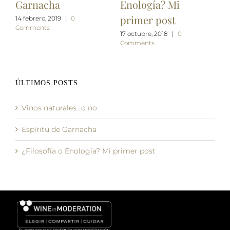
Garnacha
Enología? Mi
primer post
14 febrero, 2019
|
0
Comments
17 octubre, 2018
|
0
Comments
ÚLTIMOS POSTS
Vinos naturales…o no
Espíritu de Garnacha
¿Filosofía o Enología? Mi primer post