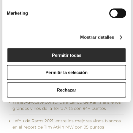
puntos en la
Peñín
Guía
Marketing
5 diciembre, 2025
Proensa
2026
Mostrar detalles
9 diciembre, 2025
Permitir todas
ÚLTIMOS POSTS
Permitir la selección
La DO Terra Alta reúne a tres Masters of Wine
internacionales en una jornada sobre garnacha
blanca moderada por Ferran Centelles
Rechazar
Wine Advocate consolida a LaFou de Rams entre los
grandes vinos de la Terra Alta con 94+ puntos
Lafou de Rams 2021, entre los mejores vinos blancos
en el report de Tim Atkin MW con 95 puntos