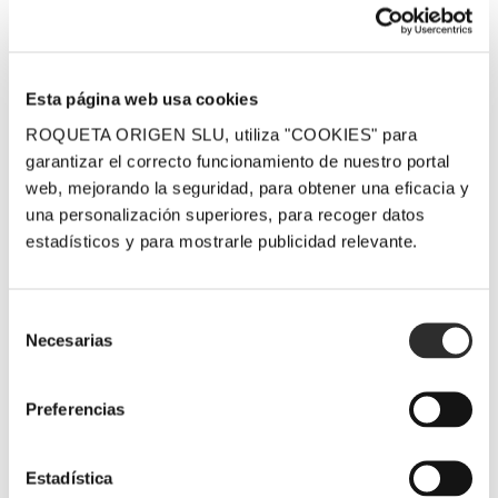
Facebook
Twitter
Pinterest
Email
Esta página web usa cookies
ROQUETA ORIGEN SLU, utiliza "COOKIES" para
Related Posts
garantizar el correcto funcionamiento de nuestro portal
web, mejorando la seguridad, para obtener una eficacia y
una personalización superiores, para recoger datos
estadísticos y para mostrarle publicidad relevante.
LaFou Celler
LaFou El
LaFou Celler
Selección
Necesarias
os envía sus
Sender y
en el Salón
de
consentimiento
mejores
LaFou de
de los
Preferencias
deseos para
Batea,
Mejores
estas Fiestas
destacados
Vinos de
con 96 y 95
España, de
Estadística
19 diciembre, 2025