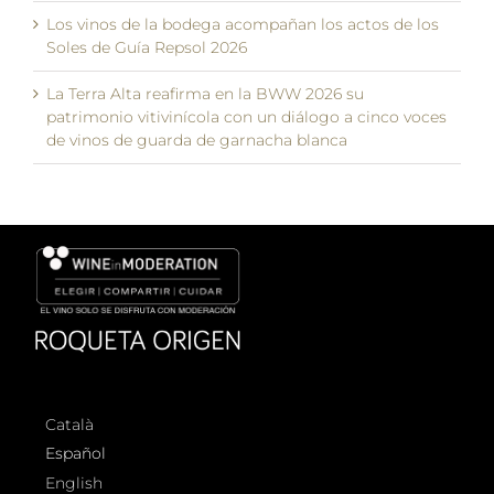
Los vinos de la bodega acompañan los actos de los
Soles de Guía Repsol 2026
La Terra Alta reafirma en la BWW 2026 su
patrimonio vitivinícola con un diálogo a cinco voces
de vinos de guarda de garnacha blanca
Català
Español
English