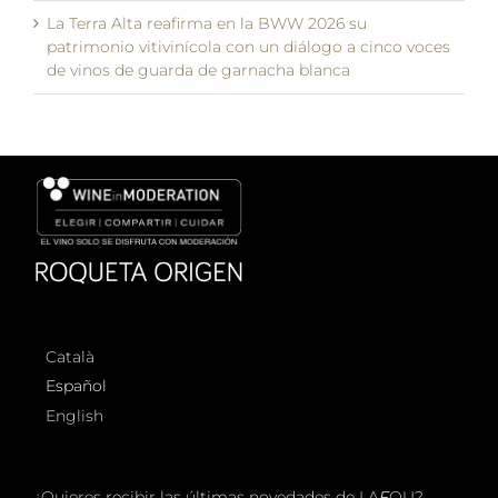
La Terra Alta reafirma en la BWW 2026 su
patrimonio vitivinícola con un diálogo a cinco voces
de vinos de guarda de garnacha blanca
Català
Español
English
¿Quieres recibir las últimas novedades de LA
F
OU?