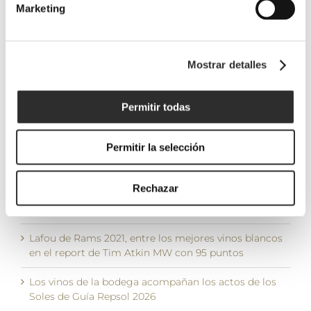
Proensa
Marketing
2026
9 diciembre, 2025
Mostrar detalles
ÚLTIMOS POSTS
Permitir todas
La DO Terra Alta reúne a tres Masters of Wine
Permitir la selección
internacionales en una jornada sobre garnacha
blanca moderada por Ferran Centelles
Rechazar
Wine Advocate consolida a LaFou de Rams entre los
grandes vinos de la Terra Alta con 94+ puntos
Lafou de Rams 2021, entre los mejores vinos blancos
en el report de Tim Atkin MW con 95 puntos
Los vinos de la bodega acompañan los actos de los
Soles de Guía Repsol 2026