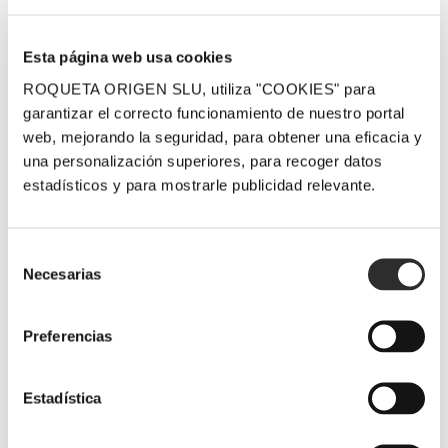
Related Posts
Esta página web usa cookies
ROQUETA ORIGEN SLU, utiliza "COOKIES" para
garantizar el correcto funcionamiento de nuestro portal
web, mejorando la seguridad, para obtener una eficacia y
una personalización superiores, para recoger datos
estadísticos y para mostrarle publicidad relevante.
LaFou Celler
LaFou El
LaFou Celler
os envía sus
Sender y
en el Salón
Selección
Necesarias
mejores
LaFou de
de los
de
consentimiento
deseos para
Batea,
Mejores
estas Fiestas
destacados
Vinos de
Preferencias
con 96 y 95
España, de
19 diciembre, 2025
puntos en la
Peñín
Estadística
Guía
5 diciembre, 2025