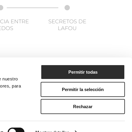
CIA ENTRE
SECRETOS DE
EDOS
LAFOU
Permitir todas
 nuestro
iores, para
uieres recibir las últimas novedades de
Permitir la selección
F
OU? ¡Apúntate a la
Newsletter!
SCRÍBETE
Rechazar
s de Uso Web
| Disseny web
novva_ marketing