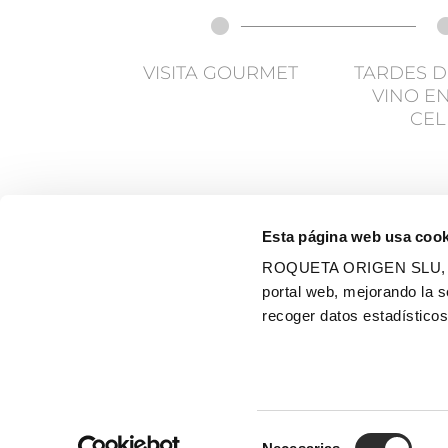
VISITA GOURMET
TARDES D
VINO E
CEL
Esta página web usa cook
ROQUETA ORIGEN SLU, util
portal web, mejorando la s
recoger datos estadísticos
Copyright
2026 Lafou Celler |
Política de Cook
Selección