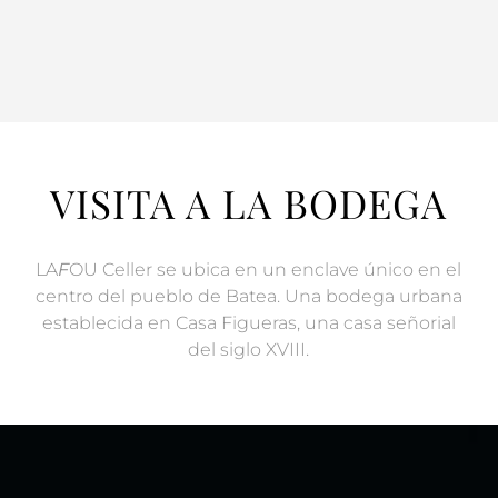
VISITA A LA BODEGA
LA
F
OU Celler se ubica en un enclave único en el
centro del pueblo de Batea. Una bodega urbana
establecida en Casa Figueras, una casa señorial
del siglo XVIII.