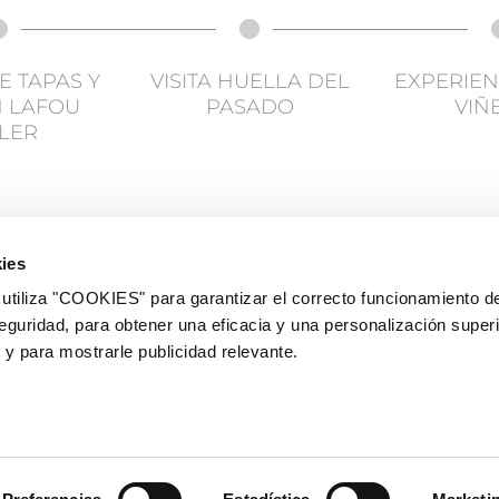
E TAPAS Y
VISITA HUELLA DEL
EXPERIEN
N LAFOU
PASADO
VIÑ
LER
ies
iza "COOKIES" para garantizar el correcto funcionamiento de
Català
eguridad, para obtener una eficacia y una personalización super
¿Q
LA
 y para mostrarle publicidad relevante.
Español
English
SU
ies
|
Aviso Legal y Política de privacidad
|
Condiciones de Reserva Web
|
Condicione