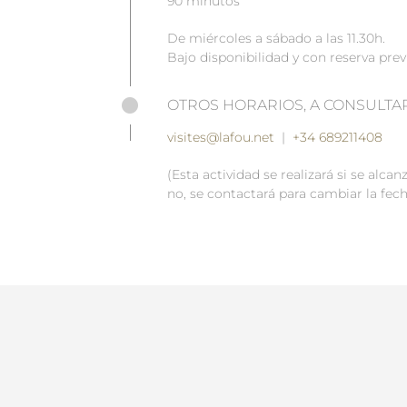
90 minutos
De miércoles a sábado a las 11.30h.
Bajo disponibilidad y con reserva prev
OTROS HORARIOS, A CONSULTAR
visites@lafou.net
|
+34 689211408
(Esta actividad se realizará si se alc
no, se contactará para cambiar la fech