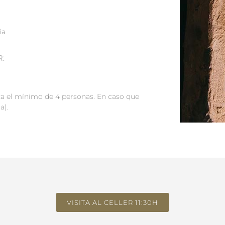
ia
:
anza el mínimo de 4 personas. En caso que
a).
VISITA AL CELLER 11:30H