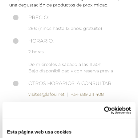
una degustación de productos de proximidad.
PRECIO:
28€ (niños hasta 12 años: gratuito)
HORARIO:
2 horas.
De miércoles a sábado a las 11.30h
Bajo disponibilidad y con reserva previa
OTROS HORARIOS, A CONSULTAR:
visites@lafou.net
|
+34 689 211 408
(Esta actividad se realizará si se alcanza el mínimo de 4
personas. En caso que no, se contactará para cambiar
la fecha)
Esta página web usa cookies