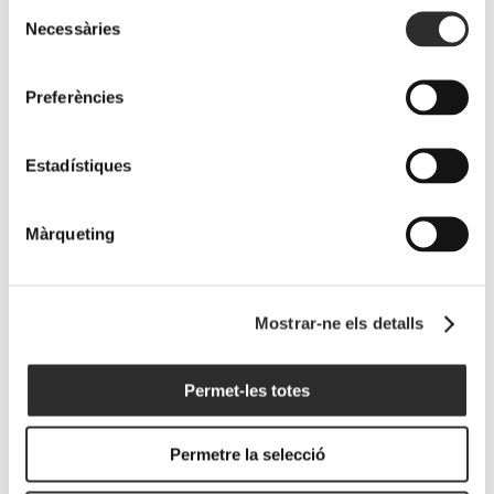
Selecció
Necessàries
de
consentiment
Preferències
Els vins del celler acompanyen els actes
de los Soles de Guía Repsol 2026
Estadístiques
19 febrer, 2026
Màrqueting
Aquest dilluns es va celebrar al Palau Firal i de
Congressos de Tarragona la Gala de los Soles de
Guía [...]
Mostrar-ne els detalls
Read More
Permet-les totes
Permetre la selecció