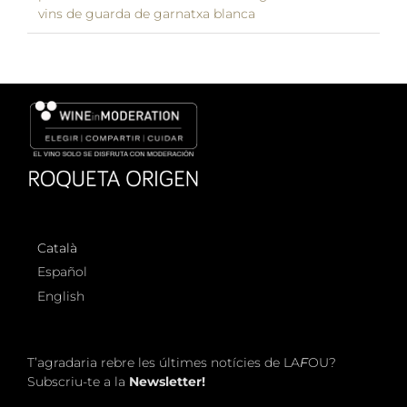
vins de guarda de garnatxa blanca
Català
Español
English
T’agradaria rebre les últimes notícies de LA
F
OU?
Subscriu-te a la
Newsletter!