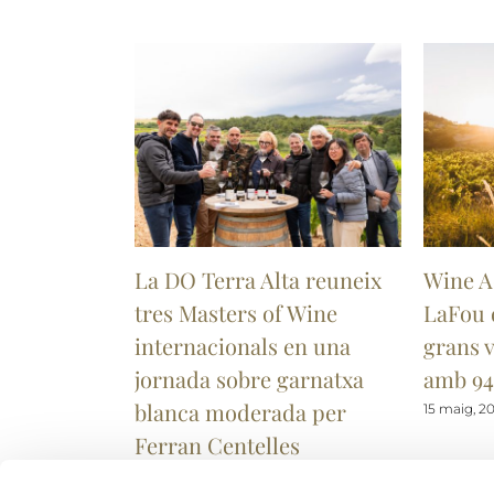
La DO Terra Alta reuneix
Wine A
tres Masters of Wine
LaFou 
internacionals en una
grans v
jornada sobre garnatxa
amb 94
blanca moderada per
15 maig, 2
Ferran Centelles
22 maig, 2026