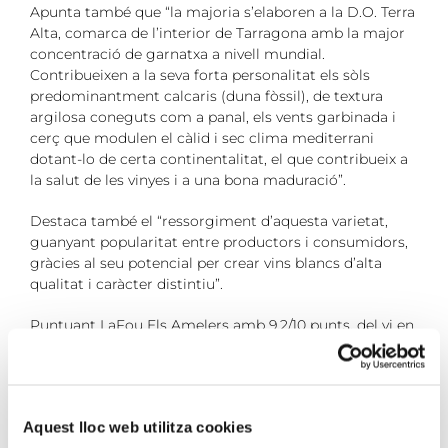
Apunta també que “la majoria s’elaboren a la D.O. Terra
Alta, comarca de l’interior de Tarragona amb la major
concentració de garnatxa a nivell mundial.
Contribueixen a la seva forta personalitat els sòls
predominantment calcaris (duna fòssil), de textura
argilosa coneguts com a panal, els vents garbinada i
cerç que modulen el càlid i sec clima mediterrani
dotant-lo de certa continentalitat, el que contribueix a
la salut de les vinyes i a una bona maduració”.
Destaca també el “ressorgiment d’aquesta varietat,
guanyant popularitat entre productors i consumidors,
gràcies al seu potencial per crear vins blancs d’alta
qualitat i caràcter distintiu”.
Puntuant LaFou Els Amelers amb 9,2/10 punts, del vi en
destaca la seva cuidada elaboració. També les “notes de
fruita blanca, frescor cítric i suggerents notes de
pastisseria. Gustós, ben estruc turat, àgil i viu”.
Aquest lloc web utilitza cookies
Article complet