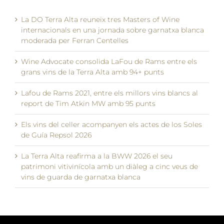
La DO Terra Alta reuneix tres Masters of Wine
internacionals en una jornada sobre garnatxa blanca
moderada per Ferran Centelles
Wine Advocate consolida LaFou de Rams entre els
grans vins de la Terra Alta amb 94+ punts
Lafou de Rams 2021, entre els millors vins blancs al
report de Tim Atkin MW amb 95 punts
Els vins del celler acompanyen els actes de los Soles
de Guía Repsol 2026
La Terra Alta reafirma a la BWW 2026 el seu
patrimoni vitivinícola amb un diàleg a cinc veus de
vins de guarda de garnatxa blanca