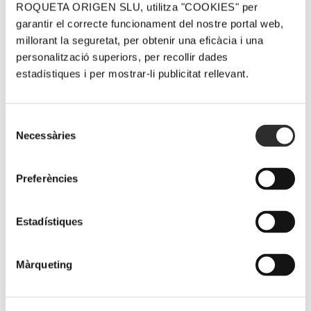
ROQUETA ORIGEN SLU, utilitza "COOKIES" per
20 maig, 2024
garantir el correcte funcionament del nostre portal web,
millorant la seguretat, per obtenir una eficàcia i una
personalització superiors, per recollir dades
estadístiques i per mostrar-li publicitat rellevant.
¡Comparteix el post!
Facebook
Twitter
Pinterest
Email
Selecció
Necessàries
de
consentiment
Preferències
Related Posts
Estadístiques
Màrqueting
La DO Terra
Wine
Lafou de