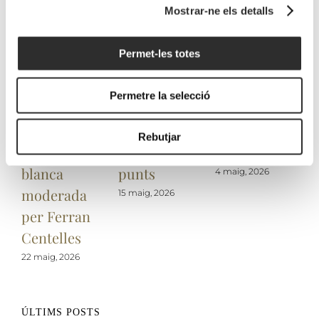
Alta reuneix
Advocate
Rams 2021,
Mostrar-ne els detalls
tres Masters
consolida
entre els
of Wine
LaFou de
millors vins
Permet-les totes
internacionals
Rams entre
blancs al
en una
els grans
report de
Permetre la selecció
jornada
vins de la
Tim Atkin
sobre
Terra Alta
MW amb 95
Rebutjar
garnatxa
amb 94+
punts
blanca
punts
4 maig, 2026
moderada
15 maig, 2026
per Ferran
Centelles
22 maig, 2026
ÚLTIMS POSTS