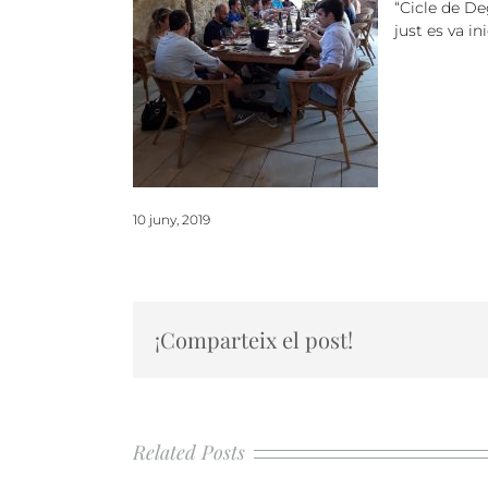
“Cicle de D
just es va i
10 juny, 2019
¡Comparteix el post!
Related Posts