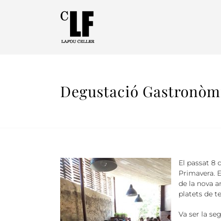
Degustació Gastronòmi
El passat 8 
Primavera. El
de la nova 
platets de t
Va ser la se