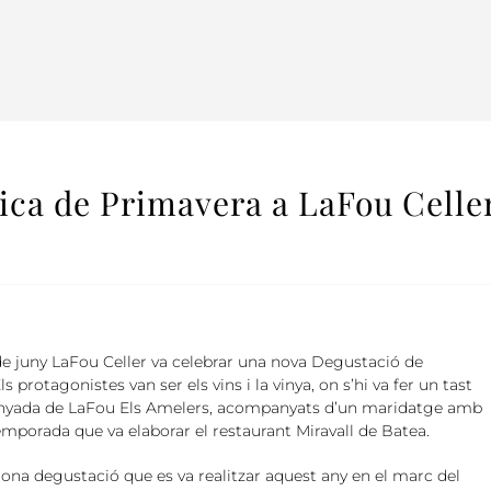
ca de Primavera a LaFou Celle
de juny LaFou Celler va celebrar una nova Degustació de
s protagonistes van ser els vins i la vinya, on s’hi va fer un tast
anyada de LaFou Els Amelers, acompanyats d’un maridatge amb
emporada que va elaborar el restaurant Miravall de Batea.
gona degustació que es va realitzar aquest any en el marc del