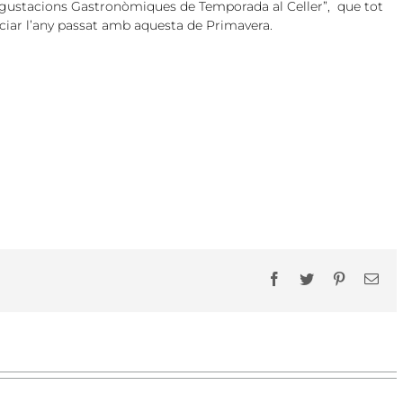
egustacions Gastronòmiques de Temporada al Celler”, que tot
niciar l’any passat amb aquesta de Primavera.
Facebook
Twitter
Pinterest
Ema