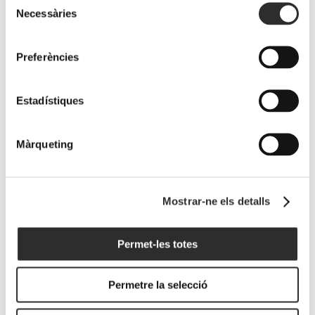
Necessàries
de
consentiment
La DO Terra
Wine
Lafou de
Preferències
Alta reuneix
Advocate
Rams 2021,
tres Masters
consolida
entre els
Estadístiques
of Wine
LaFou de
millors vins
internacionals
Rams entre
blancs al
Màrqueting
en una
els grans
report de
jornada
vins de la
Tim Atkin
sobre
Terra Alta
MW amb 95
Mostrar-ne els detalls
garnatxa
amb 94+
punts
blanca
punts
4 maig, 2026
Permet-les totes
moderada
15 maig, 2026
per Ferran
Permetre la selecció
Centelles