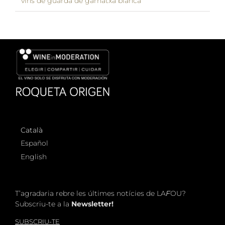
vins de guarda de garnatxa blanca
Català
Español
English
T’agradaria rebre les últimes notícies de LA
F
OU?
Subscriu-te a la
Newsletter!
SUBSCRIU-TE