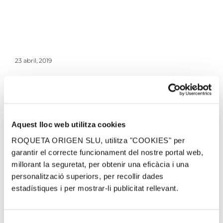
23 abril, 2019
¡Comparteix el post!
Aquest lloc web utilitza cookies
Facebook
Twitter
Pinterest
Email
ROQUETA ORIGEN SLU, utilitza "COOKIES" per
garantir el correcte funcionament del nostre portal web,
millorant la seguretat, per obtenir una eficàcia i una
Related Posts
personalització superiors, per recollir dades
estadístiques i per mostrar-li publicitat rellevant.
Selecció