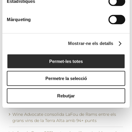
sobre
Terra Alta
MW amb 95
Estadístiques
garnatxa
amb 94+
punts
blanca
punts
4 maig, 2026
Màrqueting
moderada
15 maig, 2026
per Ferran
Centelles
Mostrar-ne els detalls
22 maig, 2026
Permet-les totes
ÚLTIMS POSTS
Permetre la selecció
La DO Terra Alta reuneix tres Masters of Wine
internacionals en una jornada sobre garnatxa blanca
Rebutjar
moderada per Ferran Centelles
Wine Advocate consolida LaFou de Rams entre els
grans vins de la Terra Alta amb 94+ punts