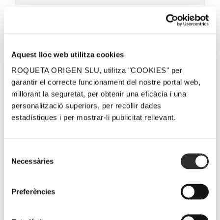
Related Posts
Aquest lloc web utilitza cookies
ROQUETA ORIGEN SLU, utilitza "COOKIES" per
garantir el correcte funcionament del nostre portal web,
millorant la seguretat, per obtenir una eficàcia i una
personalització superiors, per recollir dades
La DO Terra
Wine
Lafou de
estadístiques i per mostrar-li publicitat rellevant.
Alta reuneix
Advocate
Rams 2021,
tres Masters
consolida
entre els
Selecció
of Wine
LaFou de
millors vins
Necessàries
de
internacionals
Rams entre
blancs al
consentiment
en una
els grans
report de
Preferències
jornada
vins de la
Tim Atkin