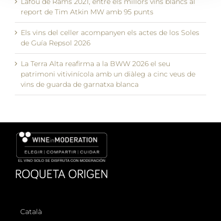
Lafou de Rams 2021, entre els millors vins blancs al
report de Tim Atkin MW amb 95 punts
Els vins del celler acompanyen els actes de los Soles
de Guía Repsol 2026
La Terra Alta reafirma a la BWW 2026 el seu
patrimoni vitivinícola amb un diàleg a cinc veus de
vins de guarda de garnatxa blanca
Català